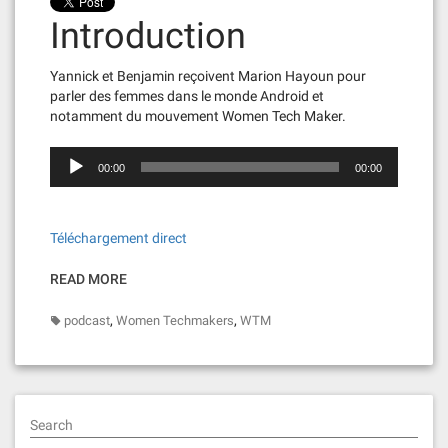
Introduction
Yannick et Benjamin reçoivent Marion Hayoun pour
parler des femmes dans le monde Android et
notamment du mouvement Women Tech Maker.
L
00:00
00:00
e
c
t
e
Téléchargement direct
u
r
READ MORE
a
u
,
,
podcast
Women Techmakers
WTM
d
i
o
Search