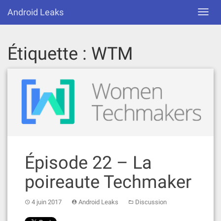
Skip
Android Leaks
Toggl
to
navig
content
Étiquette :
WTM
Épisode 22 – La
poireaute Techmaker
4 juin 2017
Android Leaks
Discussion