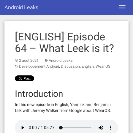
Skip
Android Leaks
Toggl
to
navig
content
[ENGLISH] Episode
64 – What Leek is it?
2 août 2021
Android Leaks
,
,
,
Développement Android
Discussion
English
Wear OS
Introduction
In this new episode in English, Yannick and Benjamin
talk with Jeremy Walker from Google about WearOS.