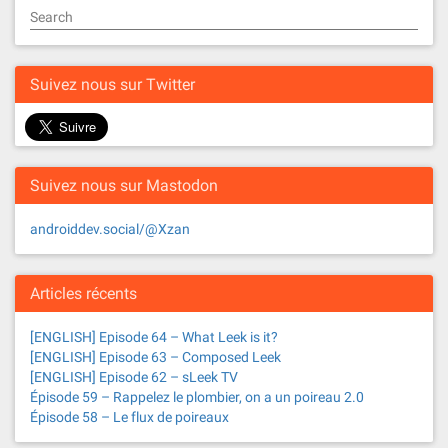
t
Search
s
n
Suivez nous sur Twitter
a
v
Suivez nous sur Mastodon
i
g
androiddev.social/@Xzan
a
Articles récents
t
[ENGLISH] Episode 64 – What Leek is it?
i
[ENGLISH] Episode 63 – Composed Leek
[ENGLISH] Episode 62 – sLeek TV
o
Épisode 59 – Rappelez le plombier, on a un poireau 2.0
Épisode 58 – Le flux de poireaux
n