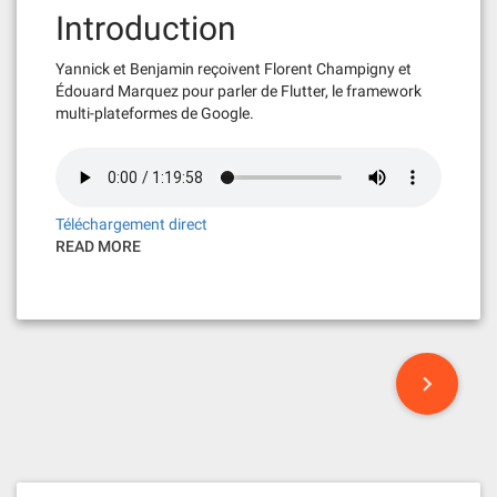
Introduction
Yannick et Benjamin reçoivent Florent Champigny et
Édouard Marquez pour parler de Flutter, le framework
multi-plateformes de Google.
Téléchargement direct
READ MORE
P
o
s