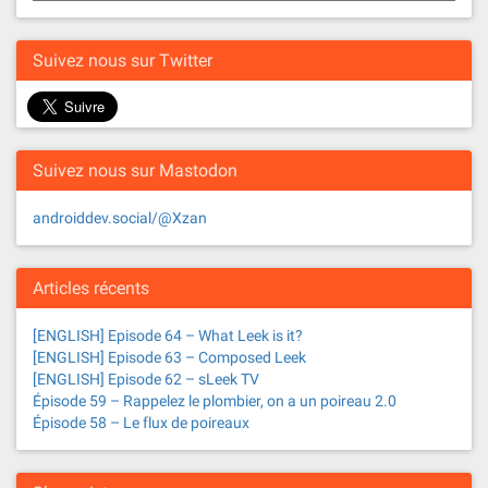
s
n
Suivez nous sur Twitter
a
v
Suivez nous sur Mastodon
i
g
androiddev.social/@Xzan
a
Articles récents
t
[ENGLISH] Episode 64 – What Leek is it?
i
[ENGLISH] Episode 63 – Composed Leek
[ENGLISH] Episode 62 – sLeek TV
o
Épisode 59 – Rappelez le plombier, on a un poireau 2.0
Épisode 58 – Le flux de poireaux
n