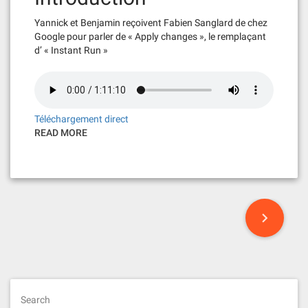
Yannick et Benjamin reçoivent Fabien Sanglard de chez
Google pour parler de « Apply changes », le remplaçant
d’ « Instant Run »
Téléchargement direct
READ MORE
P
o
s
t
Search