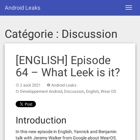
Skip
Android Leaks
Toggl
to
navig
content
Catégorie :
Discussion
[ENGLISH] Episode
64 – What Leek is it?
2 août 2021
Android Leaks
,
,
,
Développement Android
Discussion
English
Wear OS
Introduction
In this new episode in English, Yannick and Benjamin
talk with Jeremy Walker from Google about WearOS.