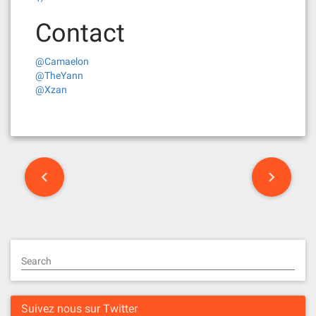
Contact
@Camaelon
@TheYann
@Xzan
P
o
s
t
Search
n
a
Suivez nous sur Twitter