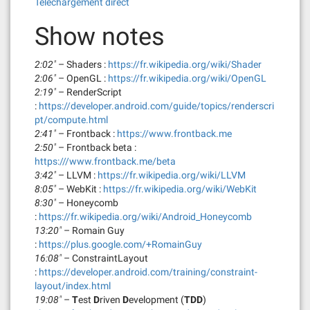
e
Téléchargement direct
u
Show notes
r
a
u
2:02″
– Shaders :
https://fr.wikipedia.org/wiki/Shader
d
2:06″
– OpenGL :
https://fr.wikipedia.org/wiki/OpenGL
i
2:19″
– RenderScript
o
:
https://developer.android.com/guide/topics/renderscri
pt/compute.html
2:41″
– Frontback :
https://www.frontback.me
2:50″
– Frontback beta :
https:///www.frontback.me/beta
3:42″
– LLVM :
https://fr.wikipedia.org/wiki/LLVM
8:05″
– WebKit :
https://fr.wikipedia.org/wiki/WebKit
8:30″
– Honeycomb
:
https://fr.wikipedia.org/wiki/Android_Honeycomb
13:20″
– Romain Guy
:
https://plus.google.com/+RomainGuy
16:08″
– ConstraintLayout
:
https://developer.android.com/training/constraint-
layout/index.html
19:08″
–
T
est
D
riven
D
evelopment (
TDD
)