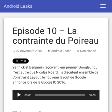
Skip
Android Leaks
Toggl
to
navig
content
Episode 10 – La
contrainte du Poireau
27 novembre 2016
Android Leaks
Non classé
Yannick et Benjamin reçoivent leur premier Googleur qui
n’est autre que Nicolas Roard. Ils discutent ensemble de
Constraint Layout, le nouveau layout de Google
annoncé lors de la Google IO 2016.
L
00:00
00:00
e
c
t