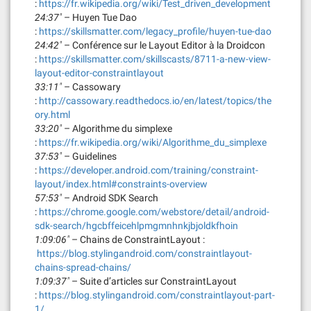
:
https://fr.wikipedia.org/wiki/Test_driven_development
24:37″
– Huyen Tue Dao
:
https://skillsmatter.com/legacy_profile/huyen-tue-dao
24:42″
– Conférence sur le Layout Editor à la Droidcon
:
https://skillsmatter.com/skillscasts/8711-a-new-view-
layout-editor-constraintlayout
33:11″
– Cassowary
:
http://cassowary.readthedocs.io/en/latest/topics/the
ory.html
33:20″
– Algorithme du simplexe
:
https://fr.wikipedia.org/wiki/Algorithme_du_simplexe
37:53″
– Guidelines
:
https://developer.android.com/training/constraint-
layout/index.html#constraints-overview
57:53″
– Android SDK Search
:
https://chrome.google.com/webstore/detail/android-
sdk-search/hgcbffeicehlpmgmnhnkjbjoldkfhoin
1:09:06″
– Chains de ConstraintLayout :
https://blog.stylingandroid.com/constraintlayout-
chains-spread-chains/
1:09:37″
– Suite d’articles sur ConstraintLayout
:
https://blog.stylingandroid.com/constraintlayout-part-
1/