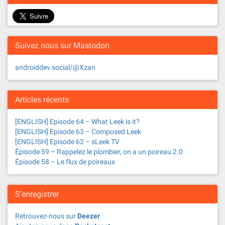
v
i
Suivez nous sur Mastodon
g
a
androiddev.social/@Xzan
t
Articles récents
i
[ENGLISH] Episode 64 – What Leek is it?
o
[ENGLISH] Episode 63 – Composed Leek
[ENGLISH] Episode 62 – sLeek TV
n
Épisode 59 – Rappelez le plombier, on a un poireau 2.0
Épisode 58 – Le flux de poireaux
S’enregistrer
Retrouvez-nous sur
Deezer